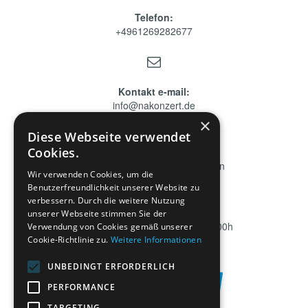
Telefon:
+4961269282677

Kontakt e-mail:
info@nakonzert.de
×

Diese Webseite verwendet
Cookies.
Addresse:
Deningerstraße 6, 65510 Idstein
Wir verwenden Cookies, um die

Benutzerfreundlichkeit unserer Website zu
verbessern. Durch die weitere Nutzung
Erreichbarkeit
unserer Webseite stimmen Sie der
Montag bis Freitag 09:00 bis 18:00h
Verwendung von Cookies gemäß unserer
Cookie-Richtlinie zu.
Weitere Informationen
UNBEDINGT ERFORDERLICH
PERFORMANCE
TARGETING