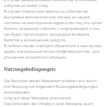
события не имеет силу.
В случае отмены или переносы события мы
высылаем автоматические письмо из нашей
системы на электронные адреса тех лиц, кто купил
билеты на данное событие, с информацией о том,
как будет происходить процедура возврата
билетов и возмещения средств.
В любом случае советуем обратиться к нам на наш
адрес электронной почты info@nakonzert.de , для
уточнения конкретной ситуации.
Nutzungsbedingungen:
Die Benutzer dieser Webseiten erklären sich durch
ihre Nutzung mit folgenden Nutzungsbedingungen
einverstanden:
Links auf diese Webseite sind erlaubt.
Das Einbinden der Inhalte in eine Webseite, auch