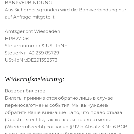
BANKVERBINDUNG:
Aus Sicherheitsgründen wird die Bankverbindung nur
auf Anfrage mitgeteilt.
Amtsgericht Wiesbaden
HRB27108
Steuernummer & USt-IdNr:
SteuerNr.: 43 239 85729
USt-IdNr.:DE291352373
Widerrufsbelehrung:
Возврат билетов
Билеты принимаются обратно лишь в случае
переноса/отмены события. Мы вынуждены
обратить Ваше внимание на то, что право отказа
(Rücktrittsrechts), так же как и право отмены
(Wiederrufsrecht) согласно §312 b Absatz 3 Nr. 6 BGB
в случае заказа входных билетов на те или иные